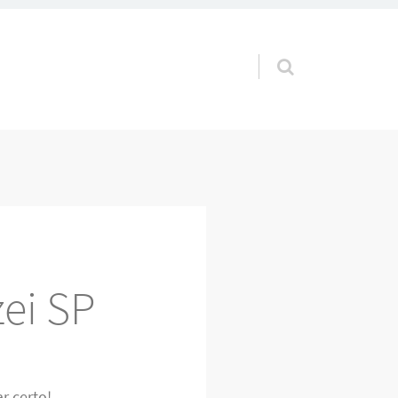
Pular para o conteúdo
ei SP
r certo!