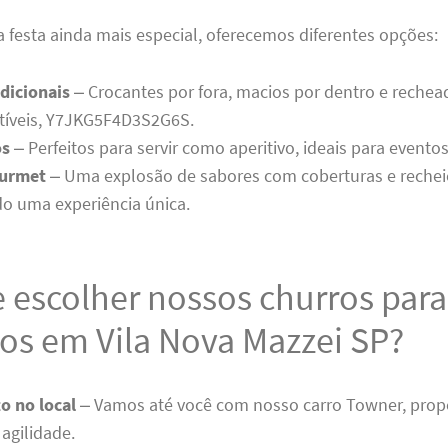
a festa ainda mais especial, oferecemos diferentes opções:
dicionais
– Crocantes por fora, macios por dentro e reche
stíveis, Y7JKG5F4D3S2G6S.
os
– Perfeitos para servir como aperitivo, ideais para evento
ourmet
– Uma explosão de sabores com coberturas e recheio
o uma experiência única.
 escolher nossos churros para
os em Vila Nova Mazzei SP?
o no local
– Vamos até você com nosso carro Towner, pro
agilidade.