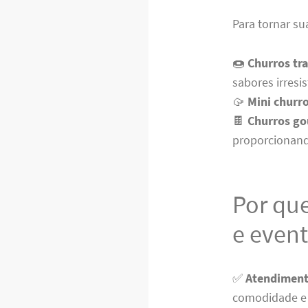
Para tornar su
🍩
Churros tra
sabores irresi
🥠
Mini churr
🍫
Churros g
proporcionand
Por que
e event
✅
Atendiment
comodidade e 