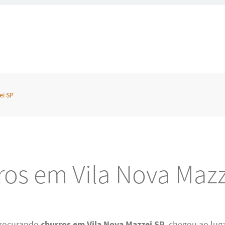
ei SP
ros em Vila Nova Mazz
procurando
churros em Vila Nova Mazzei SP
, chegou ao luga