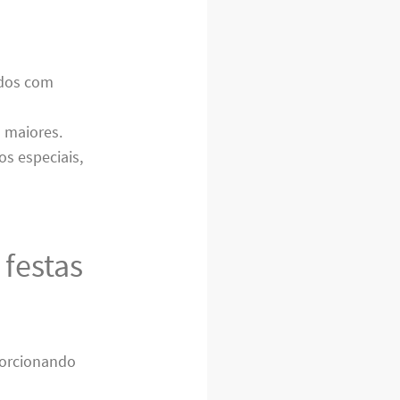
ados com
s maiores.
s especiais,
 festas
porcionando