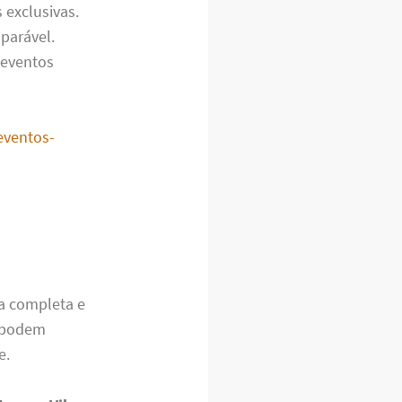
 exclusivas.
parável.
, eventos
eventos-
a completa e
s podem
e.