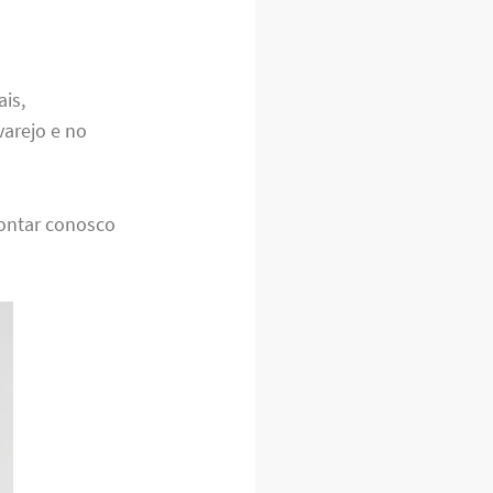
ais,
varejo e no
contar conosco