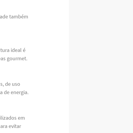
idade também
ura ideal é
eas gourmet.
s, de uso
 de energia.
tilizados em
ra evitar