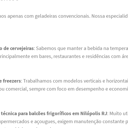
os apenas com geladeiras convencionais. Nossa especial
 de cervejeiras
: Sabemos que manter a bebida na temperat
principalmente em bares, restaurantes e residências com ár
e freezers
: Trabalhamos com modelos verticais e horizontai
ou comercial, sempre com foco em desempenho e economia
 técnica para balcões frigoríficos em Nilópolis RJ
: Muito u
supermercados e açougues, exigem manutenção constante pa