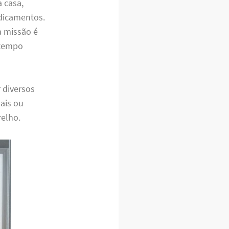
 casa,
dicamentos.
a missão é
 tempo
 diversos
nais ou
relho.