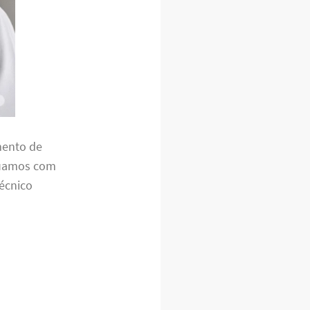
mento de
Atuamos com
técnico