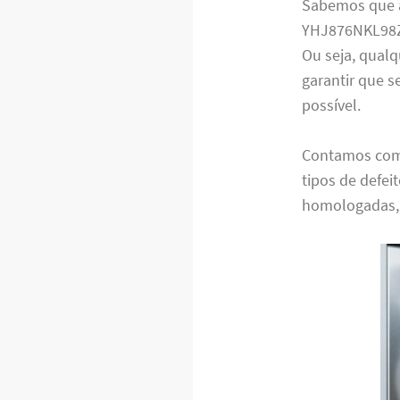
Sabemos que a
YHJ876NKL98Z.
Ou seja, qualq
garantir que 
possível.
Contamos com u
tipos de defei
homologadas, 