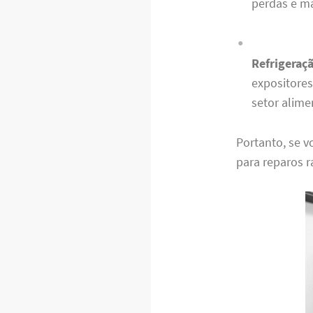
perdas e ma
Refrigeraç
expositores
setor alimen
Portanto, se v
para reparos r