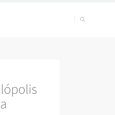
Pular para o conteúdo
lópolis
ca