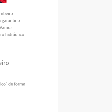
ombeiro
 garantir o
. Vamos
o hidráulico
eiro
ico” de forma