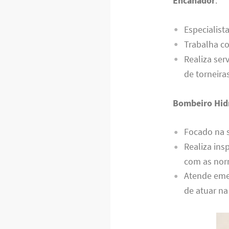
Encanador
:
Especialist
Trabalha co
Realiza ser
de torneira
Bombeiro Hidr
Focado na 
Realiza ins
com as nor
Atende eme
de atuar na