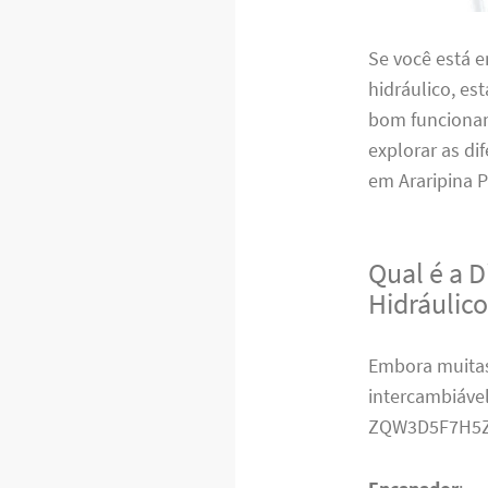
Se você está 
hidráulico, es
bom funcionam
explorar as di
em Araripina P
Qual é a 
Hidráulic
Embora muitas
intercambiável
ZQW3D5F7H5Z