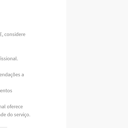
E, considere
issional.
mendações a
mentos
nal oferece
de do serviço.