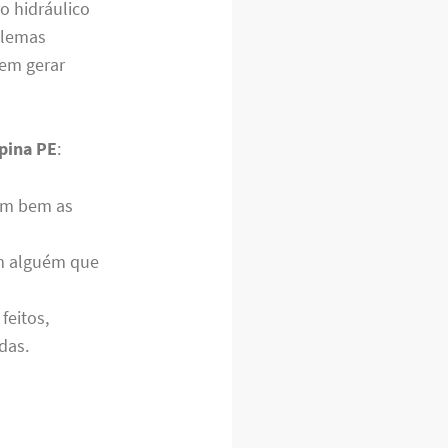
o hidráulico
blemas
em gerar
pina PE
:
m bem as
om alguém que
feitos,
das.