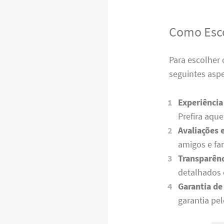
Como Esco
Para escolher
seguintes asp
Experiência
Prefira aque
Avaliações
amigos e fam
Transparên
detalhados e
Garantia de
garantia pe