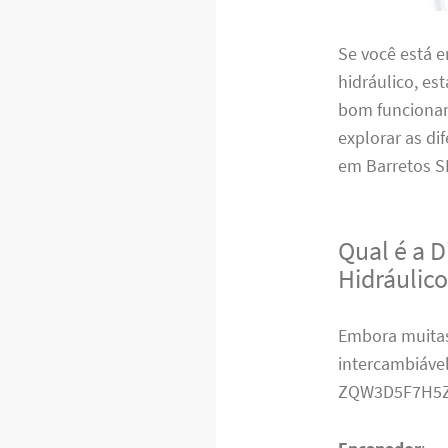
Se você está 
hidráulico, es
bom funcionam
explorar as di
em Barretos SP
Qual é a 
Hidráulic
Embora muitas
intercambiável
ZQW3D5F7H5Z