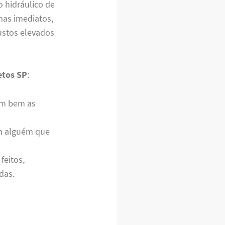
 hidráulico de
as imediatos,
ustos elevados
etos SP
:
m bem as
om alguém que
feitos,
das.