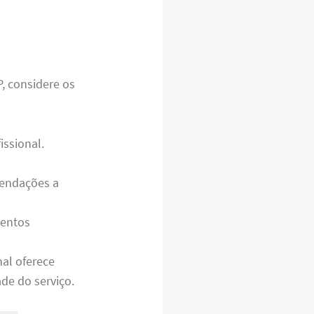
, considere os
issional.
mendações a
mentos
nal oferece
de do serviço.