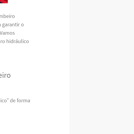
ombeiro
 garantir o
. Vamos
o hidráulico
eiro
ico” de forma