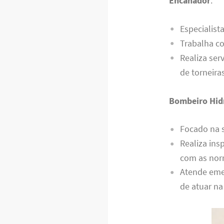
Encanador
:
Especialist
Trabalha co
Realiza ser
de torneira
Bombeiro Hidr
Focado na 
Realiza ins
com as nor
Atende eme
de atuar na