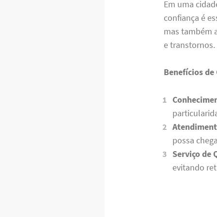
Em uma cidade
confiança é es
mas também aj
e transtornos.
Benefícios de
Conhecimen
particularid
Atendiment
possa chega
Serviço de 
evitando re