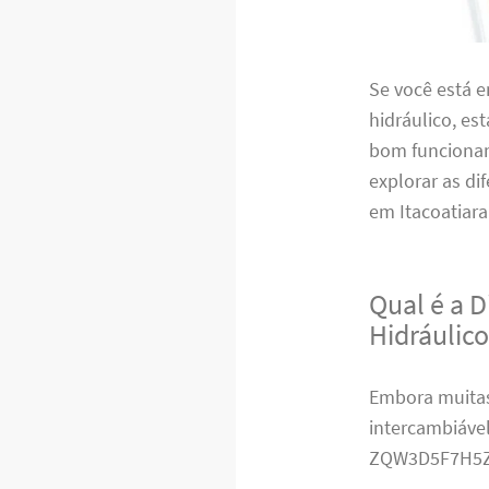
Se você está 
hidráulico, es
bom funcionam
explorar as di
em Itacoatiara
Qual é a 
Hidráulic
Embora muitas
intercambiável
ZQW3D5F7H5Z