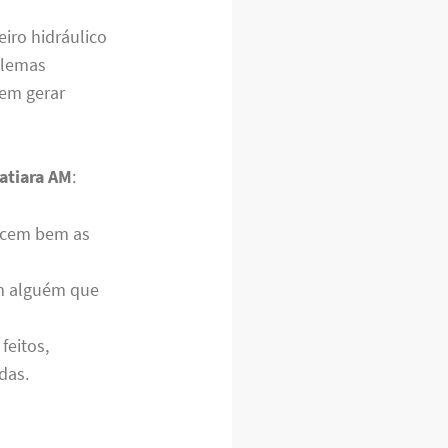
iro hidráulico
blemas
em gerar
atiara AM
:
cem bem as
om alguém que
feitos,
das.