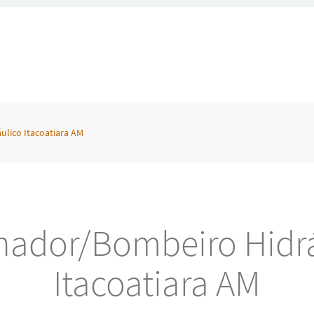
lico Itacoatiara AM
nador/Bombeiro Hidrá
Itacoatiara AM