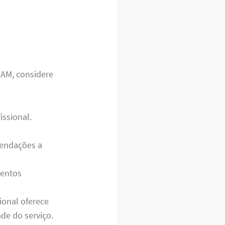
 AM, considere
issional.
mendações a
mentos
ional oferece
de do serviço.