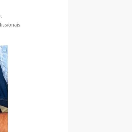
s
issionais