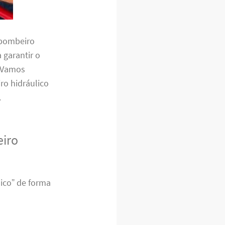
 bombeiro
 garantir o
. Vamos
o hidráulico
.
eiro
ico” de forma