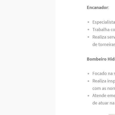
Encanador
:
Especialist
Trabalha co
Realiza ser
de torneira
Bombeiro Hidr
Focado na 
Realiza ins
com as nor
Atende eme
de atuar na