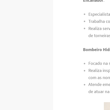
Encanador
:
Especialist
Trabalha co
Realiza ser
de torneira
Bombeiro Hidr
Focado na 
Realiza ins
com as nor
Atende eme
de atuar na