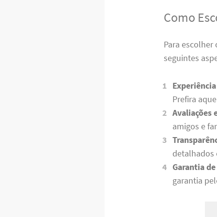
Como Esco
Para escolher
seguintes asp
Experiência
Prefira aque
Avaliações
amigos e fam
Transparên
detalhados e
Garantia de
garantia pe