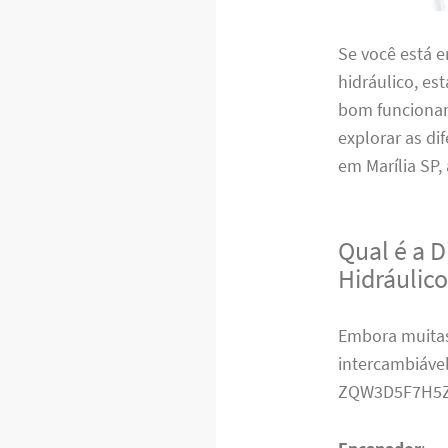
Se você está 
hidráulico, es
bom funcionam
explorar as di
em Marília SP,
Qual é a 
Hidráulic
Embora muitas
intercambiável
ZQW3D5F7H5Z