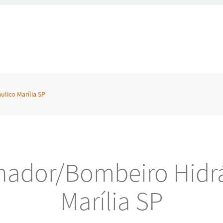
lico Marília SP
nador/Bombeiro Hidrá
Marília SP