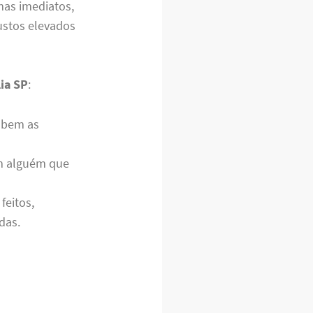
as imediatos,
ustos elevados
ia SP
:
bem as
om alguém que
feitos,
das.