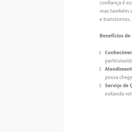
confiança é es
mas também aj
e transtornos.
Benefícios de
Conhecimen
particularid
Atendiment
possa chega
Serviço de 
evitando re