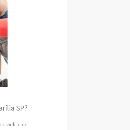
rília SP?
idráulico de