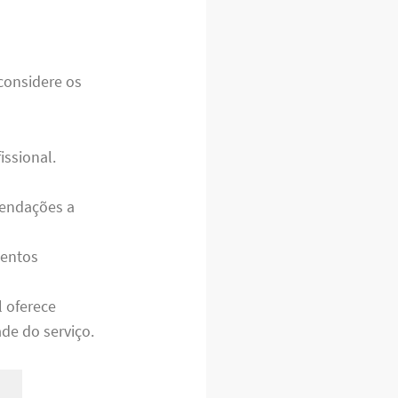
considere os
issional.
mendações a
mentos
l oferece
de do serviço.