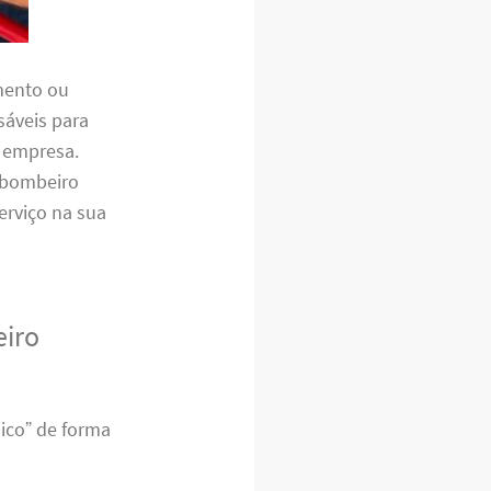
mento ou
sáveis para
u empresa.
 bombeiro
erviço na sua
eiro
ico” de forma