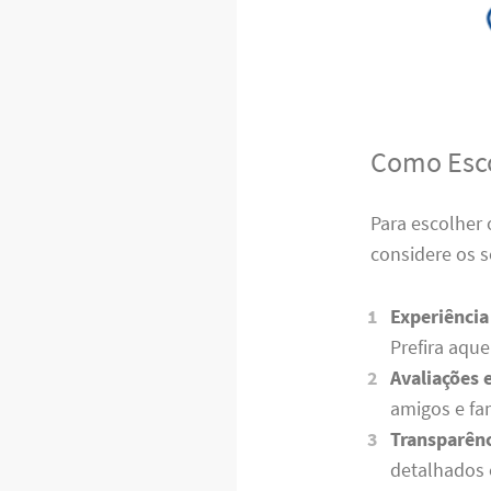
Como Esco
Para escolher
considere os s
Experiência
Prefira aque
Avaliações
amigos e fam
Transparên
detalhados e