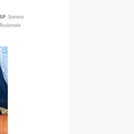
 SP
. Somos
issionais