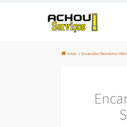
Início
Encanador/Bombeiro Hidrá
Enca
S