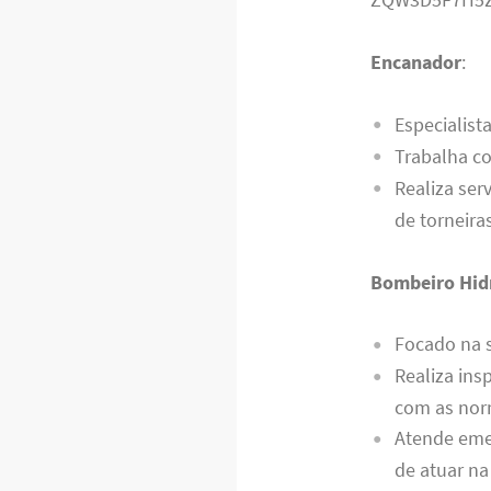
Encanador
:
Especialist
Trabalha co
Realiza ser
de torneira
Bombeiro Hidr
Focado na 
Realiza ins
com as nor
Atende eme
de atuar na