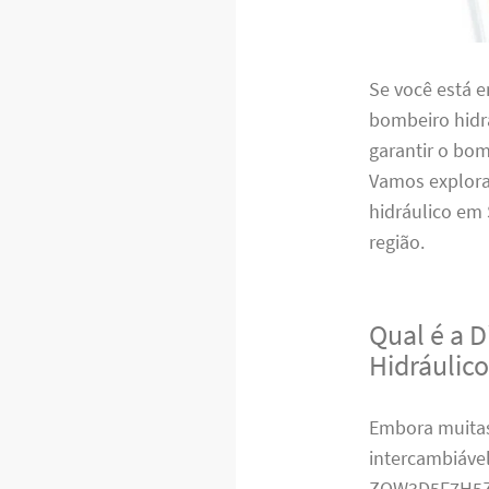
Se você está 
bombeiro hidrá
garantir o bo
Vamos explora
hidráulico em
região.
Qual é a 
Hidráulic
Embora muitas
intercambiável
ZQW3D5F7H5Z