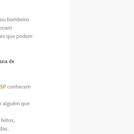
 ou bombeiro
ionam
ções que podem
ana de
 SP
conhecem
om alguém que
feitos,
das.