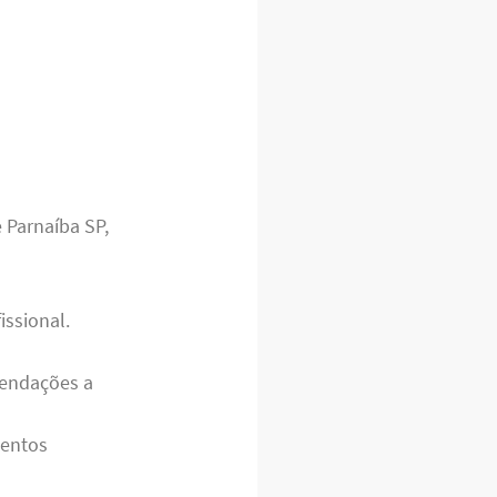
 Parnaíba SP,
issional.
mendações a
mentos