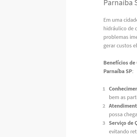
Parnaíba 
Em uma cidade
hidráulico de 
problemas ime
gerar custos e
Benefícios de
Parnaíba SP
:
Conhecimen
bem as parti
Atendiment
possa chega
Serviço de 
evitando re