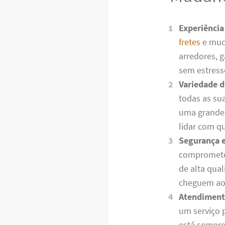
Experiênci
fretes
e mud
arredores, 
sem estress
Variedade d
todas as su
uma grande 
lidar com q
Segurança 
comprometem
de alta qua
cheguem ao 
Atendiment
um serviço 
está sempre