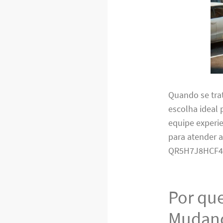
Quando se tra
escolha ideal
equipe experie
para atender a
QR5H7J8HCF4
Por que
Mudanç