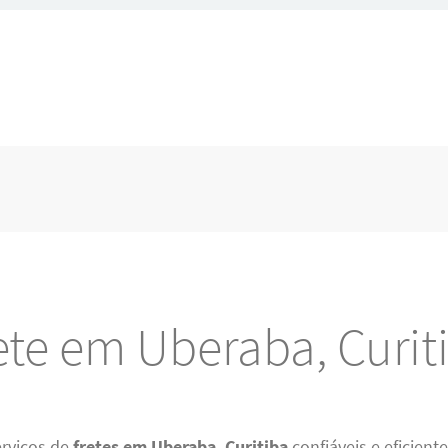
ete em Uberaba, Curit
rviços de
fretes em Uberaba, Curitiba
confiáveis e eficient