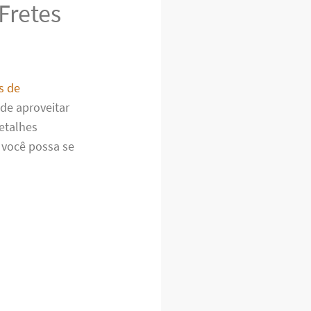
Fretes
s de
de aproveitar
etalhes
e você possa se