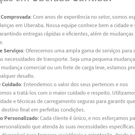
a Comprovada
: Com anos de experiência no setor, somos es
anças em Uberaba. Nossa equipe conhece bem a cidade e 
garantindo entregas rápidas e eficientes, além de mudanças 
e.
e Serviços
: Oferecemos uma ampla gama de serviços para 
as necessidades de transporte. Seja uma pequena mudança 
mudança comercial ou um frete de carga leve, estamos pr
ualquer desafio.
e Cuidado
: Entendemos o valor dos seus pertences e nos
os a tratá-los com o maior cuidado e respeito. Utilizam
lidade e técnicas de carregamento seguras para garantir que
destino final em perfeitas condições.
o Personalizado
: Cada cliente é único, e nos esforçamos pa
personalizado que atenda às suas necessidades específicas
 disponível para fornecer assistência e orientação, desde 