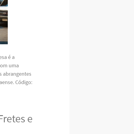
esa é a
. Com uma
es abrangentes
aense. Código:
Fretes e