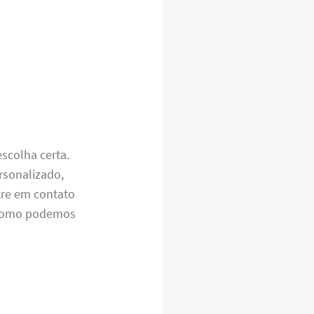
escolha certa.
rsonalizado,
tre em contato
a como podemos