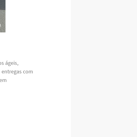
s ágeis,
s entregas com
sem