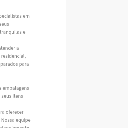
pecialistas em
seus
tranquilas e
atender a
residencial,
eparados para
os embalagens
 seus itens
ra oferecer
. Nossa equipe
o planejamento