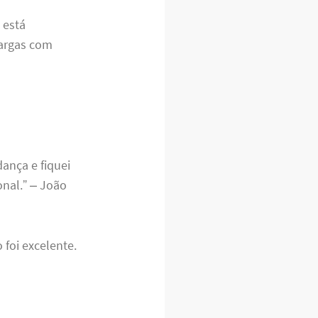
 está
cargas com
ança e fiquei
onal.” – João
 foi excelente.