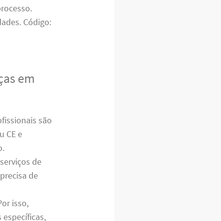
processo.
ades. Código:
nças em
issionais são
u CE e
o.
serviços de
precisa de
or isso,
específicas,