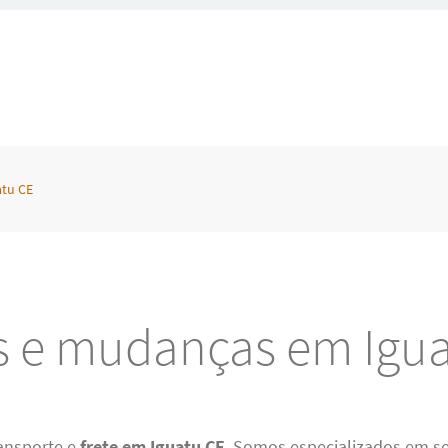
atu CE
s e mudanças em Igu
ansporte e
frete em Iguatu CE
. Somos especializados em se