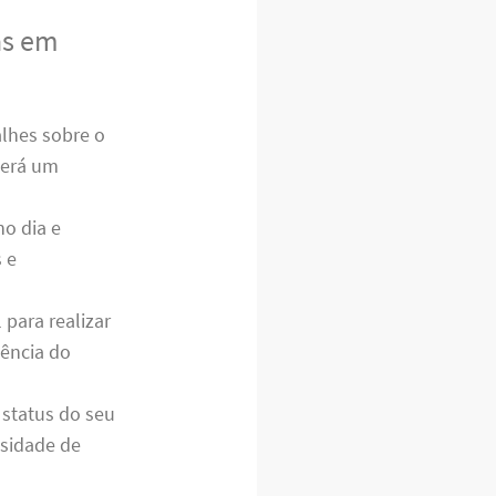
as em
lhes sobre o
cerá um
o dia e
 e
para realizar
iência do
status do seu
ssidade de