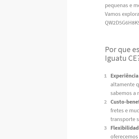
pequenas e mé
Vamos explora
QW2D5G6H8K
Por que e
Iguatu CE
Experiência
altamente q
sabemos a me
Custo-benef
fretes e mu
transporte 
Flexibilidad
oferecemos 