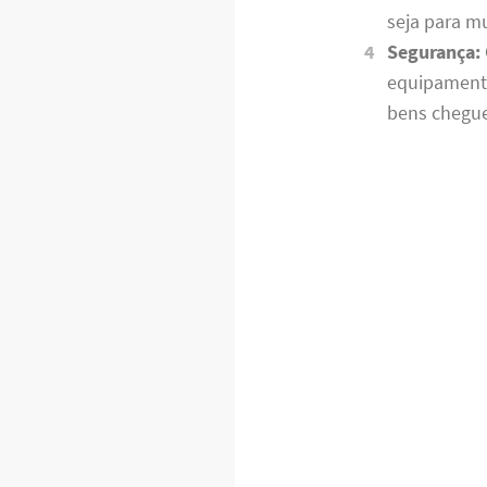
seja para m
Segurança:
equipamento
bens chegue