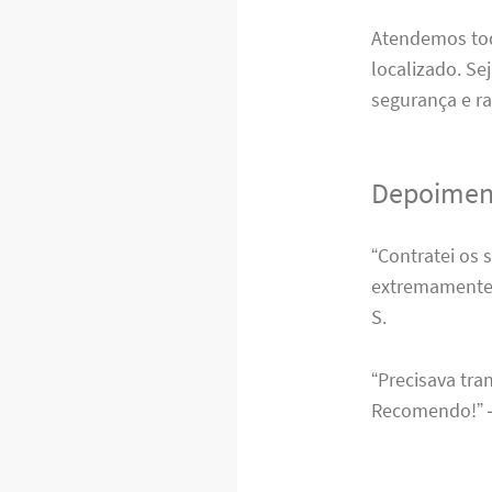
Atendemos toda
localizado. Se
segurança e ra
Depoiment
“Contratei os 
extremamente s
S.
“Precisava tra
Recomendo!” –