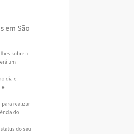
as em São
lhes sobre o
cerá um
o dia e
 e
para realizar
iência do
status do seu