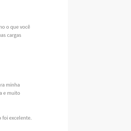
omo o que você
uas cargas
ara minha
a e muito
 foi excelente.