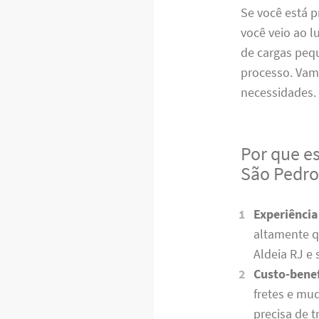
Se você está 
você veio ao l
de cargas peq
processo. Vam
necessidades
Por que e
São Pedro
Experiência
altamente q
Aldeia RJ e 
Custo-benef
fretes e mu
precisa de 