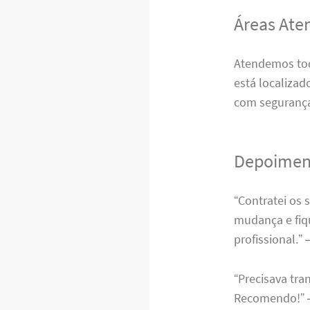
Áreas Ate
Atendemos tod
está localizad
com segurança
Depoiment
“Contratei os 
mudança e fiqu
profissional.” 
“Precisava tra
Recomendo!” –