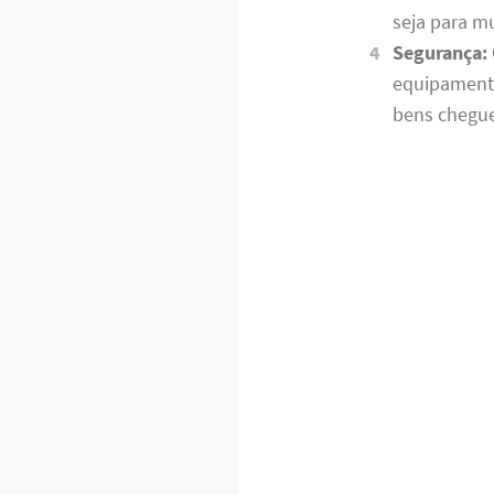
seja para m
Segurança:
equipamento
bens chegue