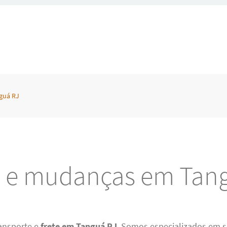
guá RJ
s e mudanças em Tan
ansporte e
frete em Tanguá RJ
. Somos especializados em s