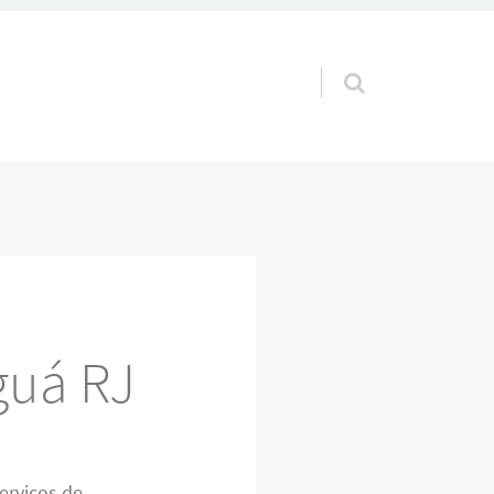
Pular para o conteúdo
guá RJ
erviços de