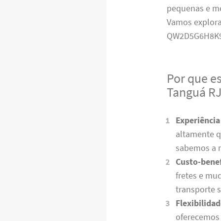
pequenas e mé
Vamos explora
QW2D5G6H8K
Por que e
Tanguá R
Experiência
altamente q
sabemos a me
Custo-benef
fretes e mu
transporte 
Flexibilidad
oferecemos 