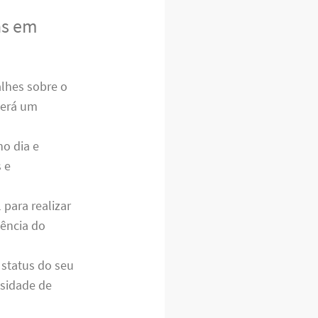
as em
lhes sobre o
cerá um
o dia e
 e
para realizar
iência do
status do seu
ssidade de