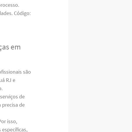
processo.
ades. Código:
nças em
issionais são
uá RJ e
o.
serviços de
 precisa de
or isso,
específicas,