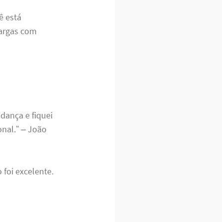
ê está
cargas com
dança e fiquei
onal.” – João
 foi excelente.