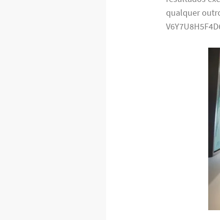
qualquer outro
V6Y7U8H5F4D