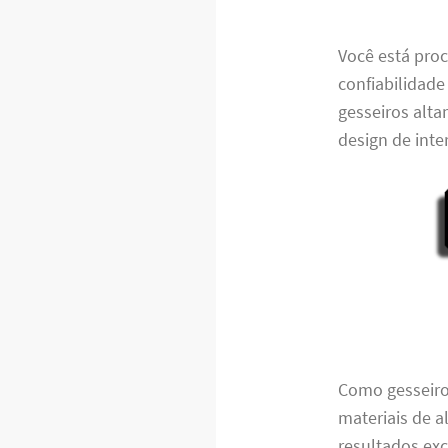
Você está pro
confiabilidade
gesseiros alta
design de inte
Como gesseiro
materiais de a
resultados exc