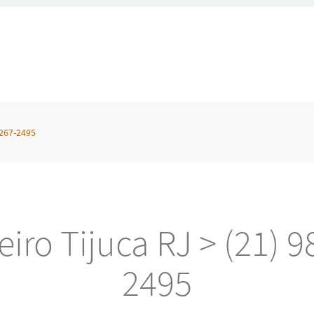
8267-2495
iro Tijuca RJ > (21) 
2495