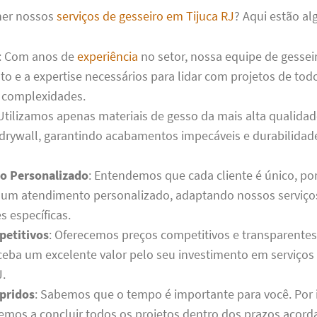
her nossos
serviços de gesseiro em Tijuca RJ
? Aqui estão al
: Com anos de
experiência
no setor, nossa equipe de gessei
o e a expertise necessários para lidar com projetos de tod
 complexidades.
 Utilizamos apenas materiais de gesso da mais alta qualida
 drywall, garantindo acabamentos impecáveis e durabilidad
o Personalizado
: Entendemos que cada cliente é único, por
um atendimento personalizado, adaptando nossos serviço
s específicas.
petitivos
: Oferecemos preços competitivos e transparentes
ceba um excelente valor pelo seu investimento em serviços
J.
pridos
: Sabemos que o tempo é importante para você. Por 
os a concluir todos os projetos dentro dos prazos acord