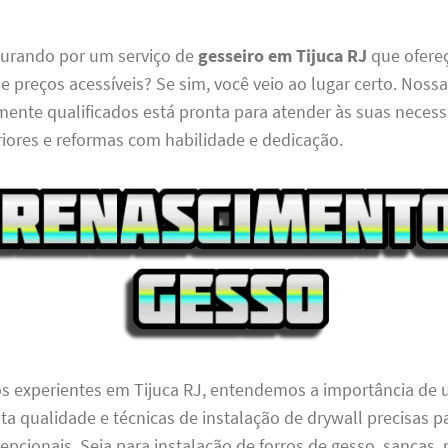
curando por um serviço de
gesseiro em Tijuca RJ
que ofereç
 e preços acessíveis? Se sim, você veio ao lugar certo. Noss
mente qualificados está pronta para atender às suas neces
riores e reformas com habilidade e dedicação.
s experientes em Tijuca RJ, entendemos a importância de ut
lta qualidade e técnicas de instalação de drywall precisas p
epcionais. Seja para instalação de forros de gesso, sancas