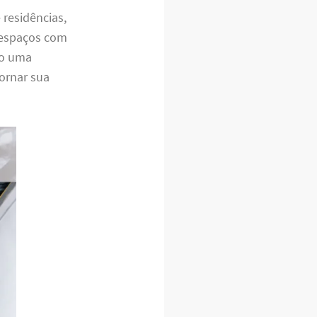
 residências,
 espaços com
do uma
ornar sua