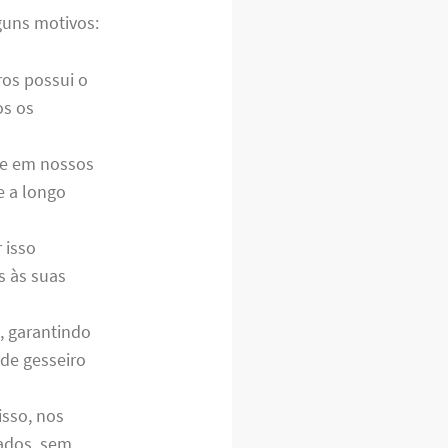
guns motivos:
ros possui o
os os
de em nossos
e a longo
 isso
s às suas
, garantindo
 de gesseiro
isso, nos
ados, sem