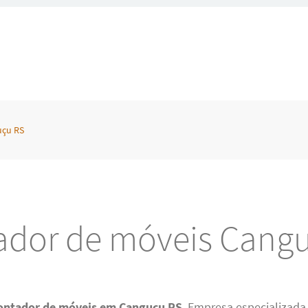
uçu RS
dor de móveis Cang
ntador de móveis em Canguçu RS
. Empresa especializad