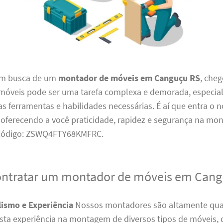
em busca de um
montador de móveis em Canguçu RS
, che
 móveis pode ser uma tarefa complexa e demorada, especia
s ferramentas e habilidades necessárias. É aí que entra o 
, oferecendo a você praticidade, rapidez e segurança na m
 Código: ZSWQ4FTY68KMFRC.
ontratar um montador de móveis em Can
lismo e Experiência
Nossos montadores são altamente qual
ta experiência na montagem de diversos tipos de móveis,