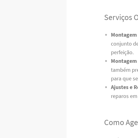
Serviços 
Montagem d
conjunto de
perfeição.
Montagem d
também pre
para que s
Ajustes e 
reparos em 
Como Age