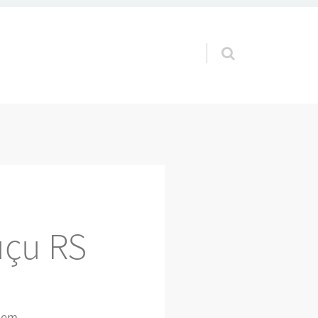
Pular para o conteúdo
uçu RS
a em