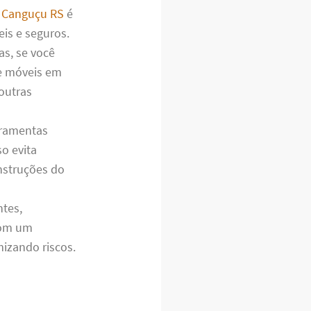
 Canguçu RS
é
eis e seguros.
s, se você
de móveis em
outras
rramentas
so evita
nstruções do
tes,
com um
izando riscos.