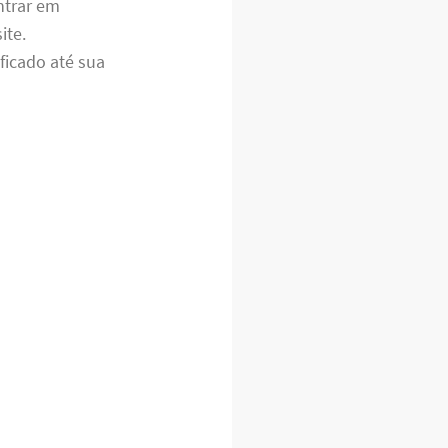
ntrar em
ite.
ficado até sua