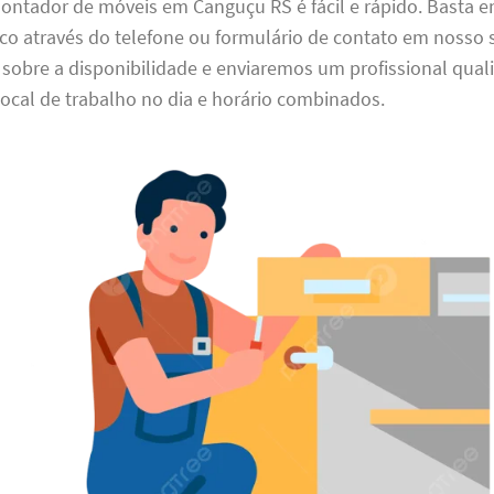
ntador de móveis em Canguçu RS é fácil e rápido. Basta e
o através do telefone ou formulário de contato em nosso s
obre a disponibilidade e enviaremos um profissional quali
local de trabalho no dia e horário combinados.