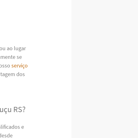
gou ao lugar
lmente se
nosso
serviço
ontagem dos
guçu RS?
ificados e
 desde