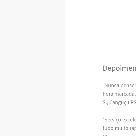
Depoiment
“Nunca pensei
hora marcada,
S., Canguçu RS
“Serviço excel
tudo muito ráp