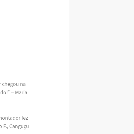
r chegou na
do!” – Maria
 montador fez
o F., Canguçu