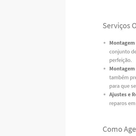
Serviços 
Montagem d
conjunto de
perfeição.
Montagem d
também pre
para que s
Ajustes e 
reparos em 
Como Age