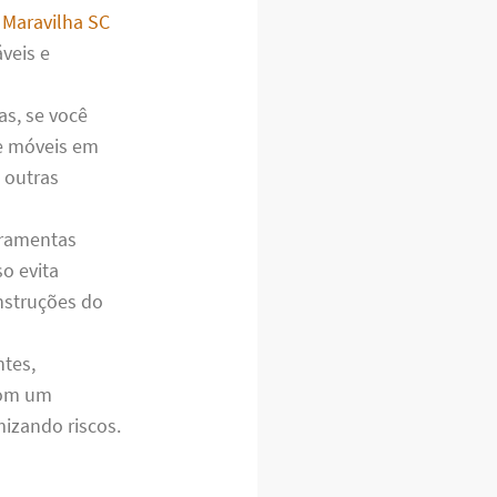
Maravilha SC
veis e
s, se você
de móveis em
 outras
rramentas
so evita
nstruções do
tes,
com um
izando riscos.