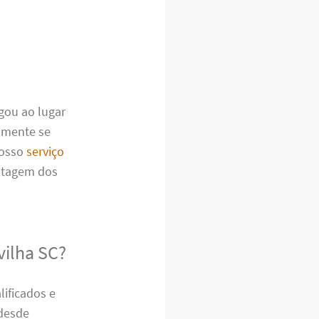
egou ao lugar
lmente se
nosso
serviço
ontagem dos
vilha SC?
ificados e
 desde