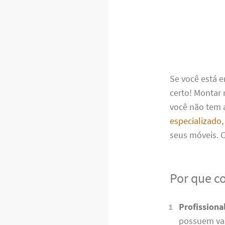
Se você está 
certo! Montar
você não tem a
especializado
seus móveis.
Por que c
Profissiona
possuem vas