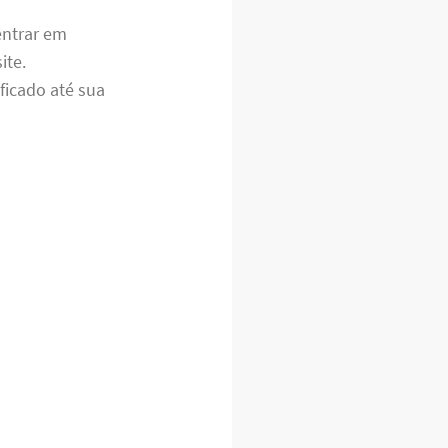
entrar em
ite.
ficado até sua