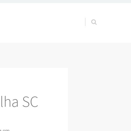
Pular para o conteúdo
lha SC
da em