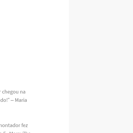
r chegou na
do!” – Maria
 montador fez