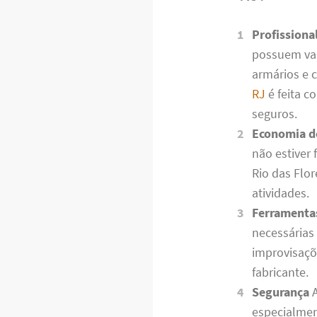
Profissiona
possuem vas
armários e 
RJ
é feita c
seguros.
Economia d
não estiver
Rio das Flo
atividades.
Ferramenta
necessárias 
improvisaçõ
fabricante.
Segurança
A
especialmen