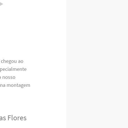
, chegou ao
specialmente
 o nosso
ça na montagem
as Flores