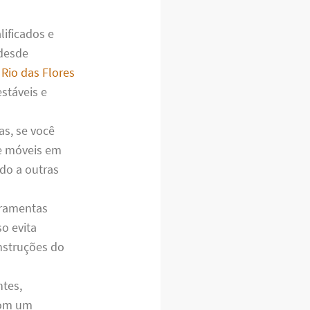
ificados e
 desde
io das Flores
stáveis e
s, se você
de móveis em
do a outras
rramentas
so evita
nstruções do
tes,
com um