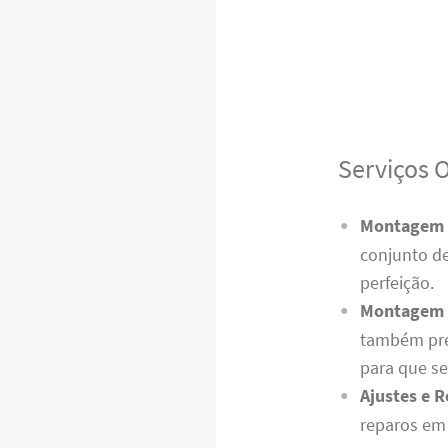
Serviços 
Montagem d
conjunto de
perfeição.
Montagem d
também pre
para que s
Ajustes e 
reparos em 