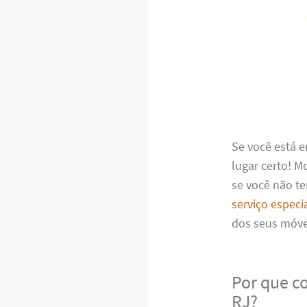
Se você está 
lugar certo! 
se você não te
serviço especi
dos seus móv
Por que c
RJ?