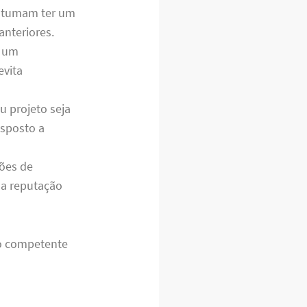
ostumam ter um
anteriores.
r um
evita
u projeto seja
isposto a
ções de
r a reputação
ro competente