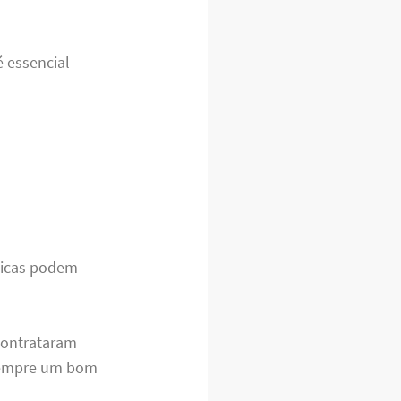
é essencial
dicas podem
contrataram
 sempre um bom