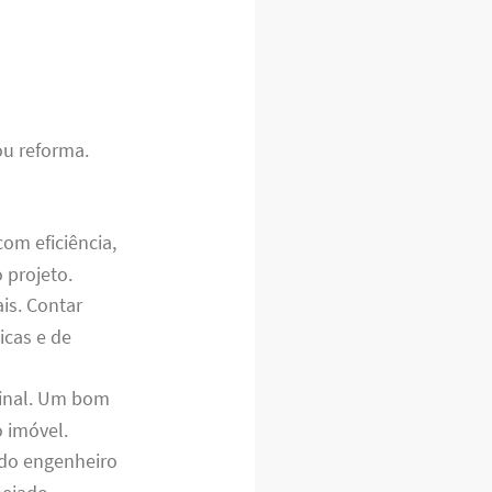
ou reforma.
om eficiência,
 projeto.
is. Contar
icas e de
final. Um bom
 imóvel.
 do engenheiro