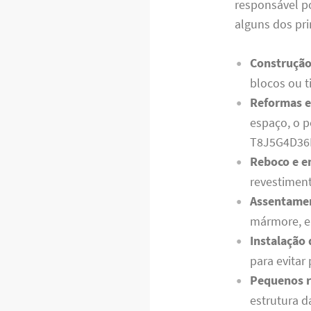
responsável p
alguns dos pri
Construção
blocos ou ti
Reformas e
espaço, o p
T8J5G4D36
Reboco e 
revestiment
Assentamen
mármore, en
Instalação 
para evitar
Pequenos 
estrutura d