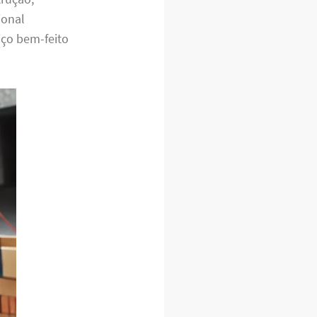
ional
viço bem-feito