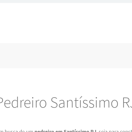
Pedreiro Santíssimo R
em busca de um
pedreiro em Santíssimo RJ
, seja para cons