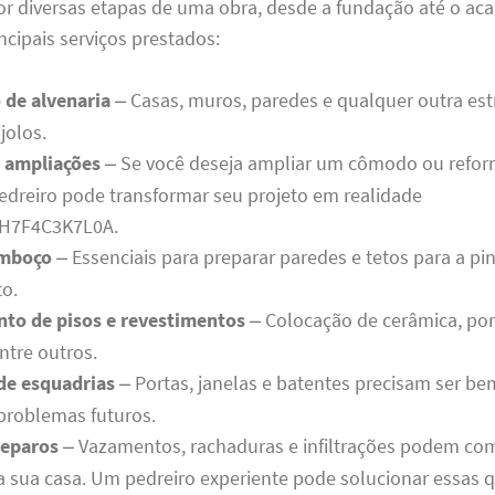
or diversas etapas de uma obra, desde a fundação até o ac
ncipais serviços prestados:
 de alvenaria
– Casas, muros, paredes e qualquer outra es
jolos.
 ampliações
– Se você deseja ampliar um cômodo ou refo
edreiro pode transformar seu projeto em realidade
H7F4C3K7L0A.
emboço
– Essenciais para preparar paredes e tetos para a pi
o.
to de pisos e revestimentos
– Colocação de cerâmica, por
tre outros.
de esquadrias
– Portas, janelas e batentes precisam ser be
 problemas futuros.
reparos
– Vazamentos, rachaduras e infiltrações podem co
a sua casa. Um pedreiro experiente pode solucionar essas 