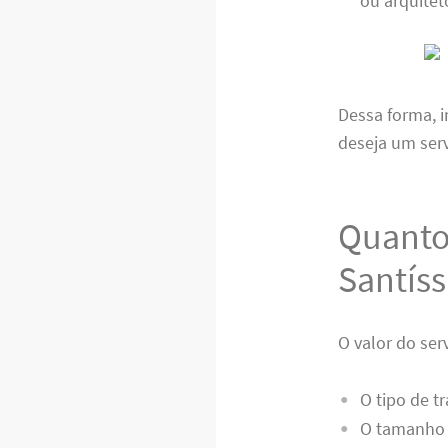
ou arquitet
Dessa forma, 
deseja um ser
Quanto
Santís
O valor do ser
O tipo de t
O tamanho 