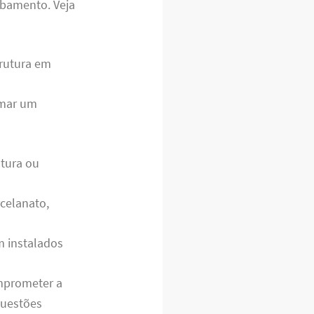
abamento. Veja
trutura em
rmar um
ntura ou
celanato,
m instalados
mprometer a
questões