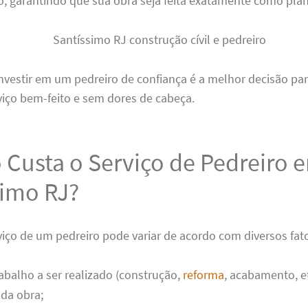
o, garantindo que sua obra seja feita exatamente como pla
investir em um pedreiro de confiança é a melhor decisão p
viço bem-feito e sem dores de cabeça.
 Custa o Serviço de Pedreiro 
simo RJ?
viço de um pedreiro pode variar de acordo com diversos fat
rabalho a ser realizado (construção,
reforma
, acabamento, et
da obra;