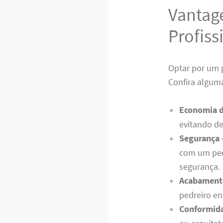
Vantag
Profiss
Optar por um p
Confira alguma
Economia d
evitando de
Segurança
com um pedr
segurança.
Acabament
pedreiro en
Conformida