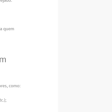
nejado.
ara quem
em
ores, como:
c.);