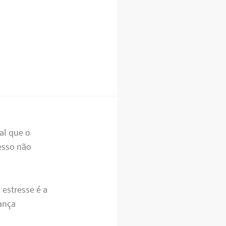
S
al que o
cesso não
estresse é a
ança