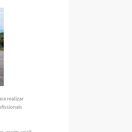
ra realizar
ofissionais
s, assim, você