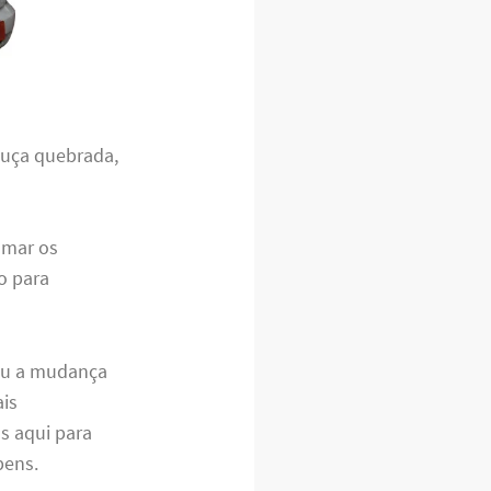
louça quebrada,
omar os
do para
 ou a mudança
ais
s aqui para
bens.