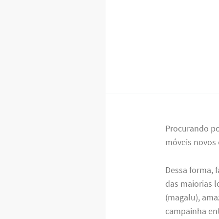
Procurando p
móveis novos 
Dessa forma, 
das maiorias l
(magalu), amaz
campainha entr