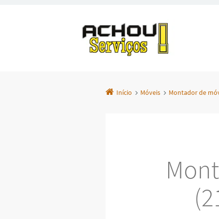
Início
Móveis
Montador de móv
Mont
(2