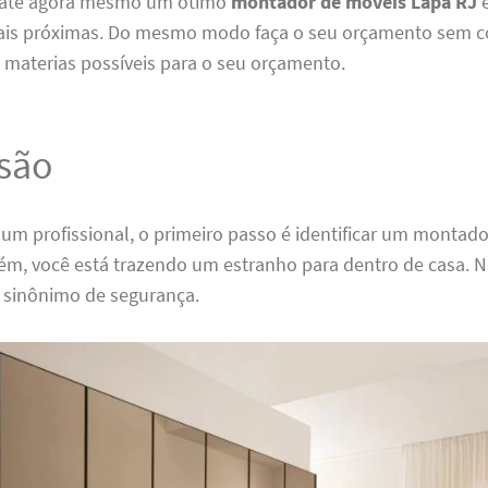
trate agora mesmo um ótimo
montador de móveis Lapa RJ
e
ais próximas. Do mesmo modo faça o seu orçamento sem 
 materias possíveis para o seu orçamento.
são
 um profissional, o primeiro passo é identificar um montado
uém, você está trazendo um estranho para dentro de casa. N
é sinônimo de segurança.