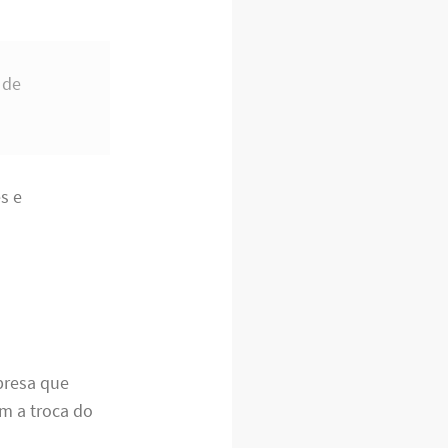
 de
s e
presa que
m a troca do