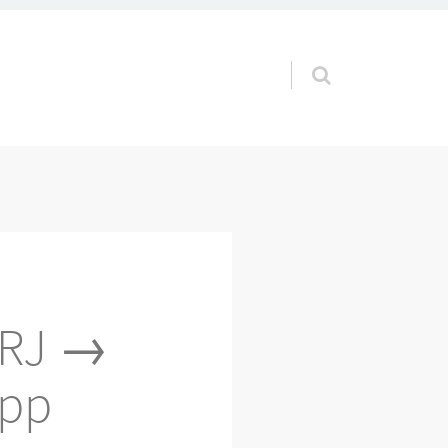
Pular para o conteúdo
 RJ →
app