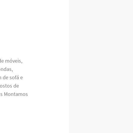
 de móveis,
ondas,
m de sofá e
ostos de
sas Montamos