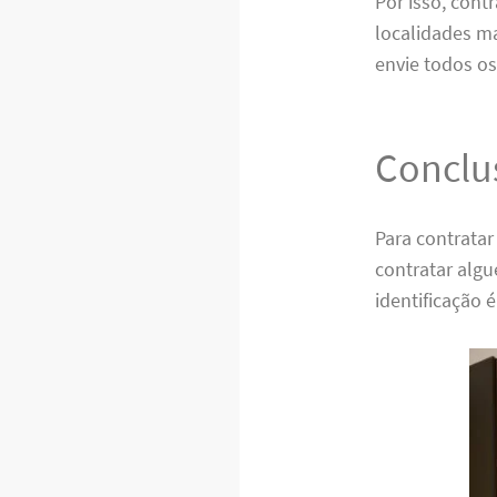
Por isso, con
localidades m
envie todos os
Conclu
Para contratar
contratar alg
identificação 