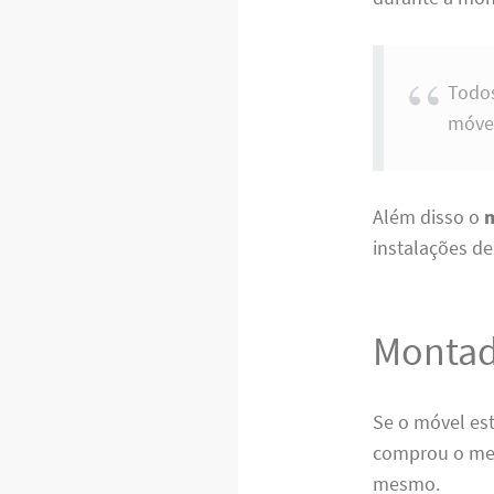
Todos
móvei
Além disso o
instalações de
Montad
Se o móvel es
comprou o mes
mesmo.